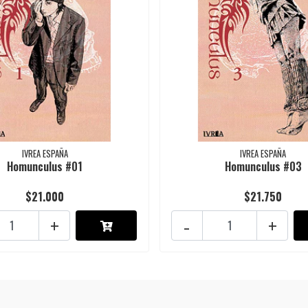
IVREA ESPAÑA
IVREA ESPAÑA
Homunculus #01
Homunculus #03
$21.000
$21.750
+
-
+