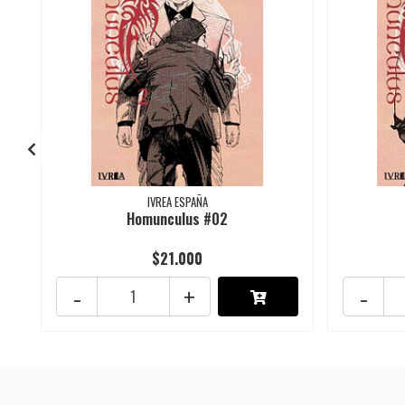
IVREA ESPAÑA
Homunculus #02
$21.000
-
+
-