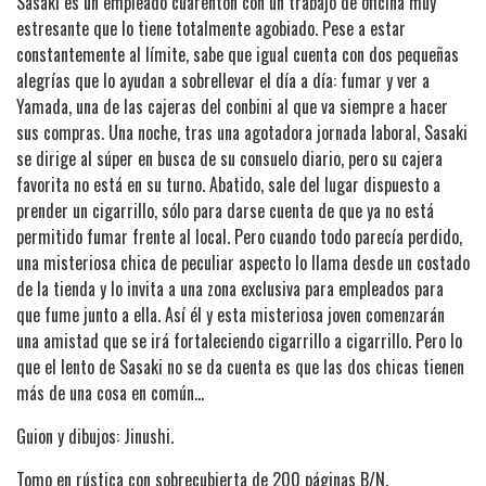
Sasaki es un empleado cuarentón con un trabajo de oficina muy
estresante que lo tiene totalmente agobiado. Pese a estar
constantemente al límite, sabe que igual cuenta con dos pequeñas
alegrías que lo ayudan a sobrellevar el día a día: fumar y ver a
Yamada, una de las cajeras del conbini al que va siempre a hacer
sus compras. Una noche, tras una agotadora jornada laboral, Sasaki
se dirige al súper en busca de su consuelo diario, pero su cajera
favorita no está en su turno. Abatido, sale del lugar dispuesto a
prender un cigarrillo, sólo para darse cuenta de que ya no está
permitido fumar frente al local. Pero cuando todo parecía perdido,
una misteriosa chica de peculiar aspecto lo llama desde un costado
de la tienda y lo invita a una zona exclusiva para empleados para
que fume junto a ella. Así él y esta misteriosa joven comenzarán
una amistad que se irá fortaleciendo cigarrillo a cigarrillo. Pero lo
que el lento de Sasaki no se da cuenta es que las dos chicas tienen
más de una cosa en común…
Guion y dibujos: Jinushi.
Tomo en rústica con sobrecubierta de 200 páginas B/N.