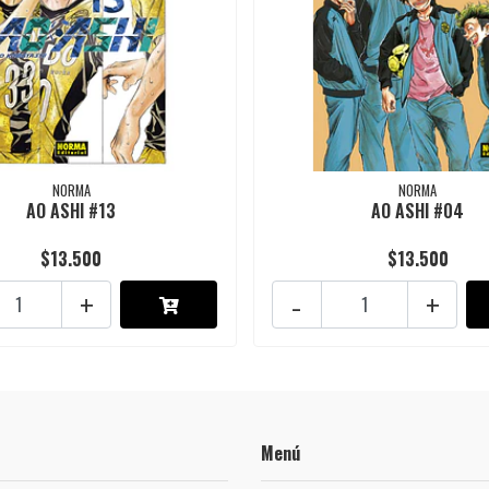
NORMA
NORMA
AO ASHI #13
AO ASHI #04
$13.500
$13.500
+
-
+
Menú