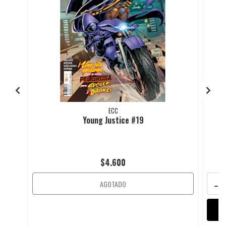
ECC
Young Justice #19
$4.600
-
AGOTADO