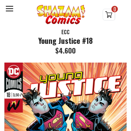
0
ECC
Young Justice #18
$4.600