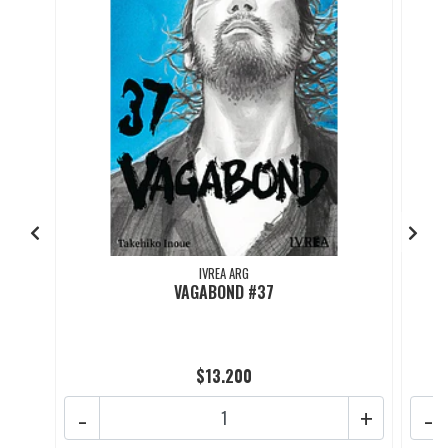
IVREA ARG
VAGABOND #37
$13.200
-
+
-