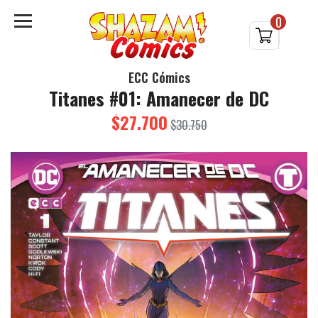
0
ECC Cómics
Titanes #01: Amanecer de DC
$27.700
$30.750