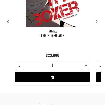
NORMA
THE BOXER #06
$23.900
-
+
-