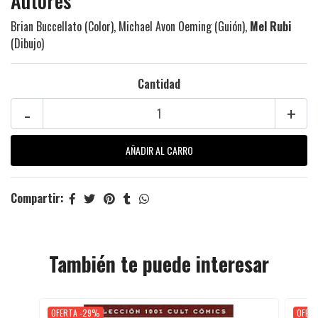
Autores
Brian Buccellato
(Color),
Michael Avon Oeming
(Guión),
Mel Rubi
(Dibujo)
Cantidad
-
+
Compartir:
También te puede interesar
OFERTA -29%
OFER