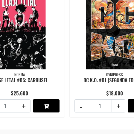
NORMA
OVNIPRESS
SE LETAL #05: CARRUSEL
DC K.O. #01 (SEGUNDA ED
$25.600
$18.000
+
-
+