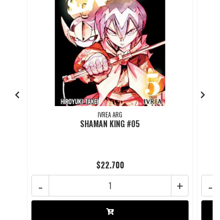
IVREA ARG
SHAMAN KING #05
$22.700
-
+
-