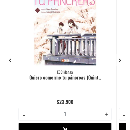
ECC Manga
Quiero comerme tu páncreas (Quint..
$23.900
-
+
-