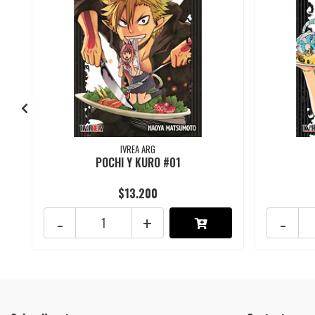
IVREA ARG
POCHI Y KURO #01
$13.200
-
+
-