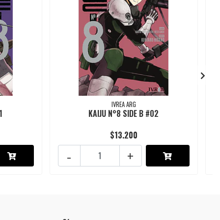
IVREA ARG
1
KAIJU N°8 SIDE B #02
$13.200
-
+