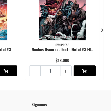
OVNIPRESS
etal #3
Noches Oscuras: Death Metal #3 ED..
$18.000
-
+
Síguenos