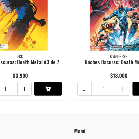
ECC
OVNIPRESS
scuras: Death Metal #3 de 7
Noches Oscuras: Death M
$3.900
$18.000
+
-
+
Menú