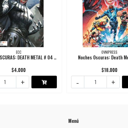
ECC
OVNIPRESS
SCURAS: DEATH METAL # 04 ..
Noches Oscuras: Death M
$4.000
$18.000
+
-
+
Menú