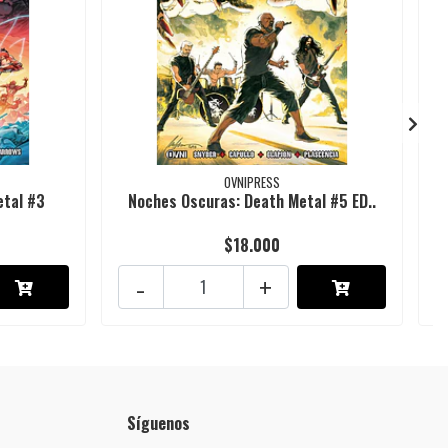
OVNIPRESS
etal #3
Noches Oscuras: Death Metal #5 ED..
$18.000
-
+
Síguenos