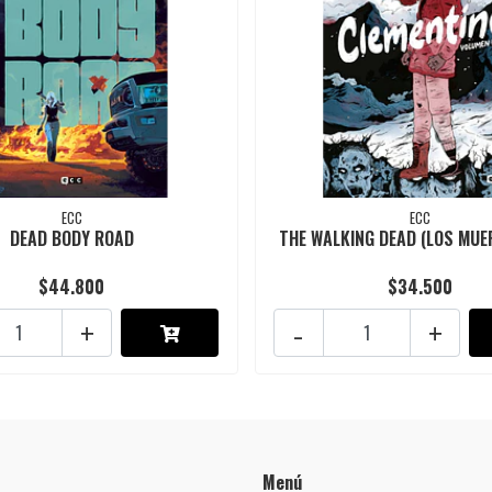
ECC
ECC
DEAD BODY ROAD
THE WALKING DEAD (LOS MUER
$44.800
$34.500
+
-
+
Menú