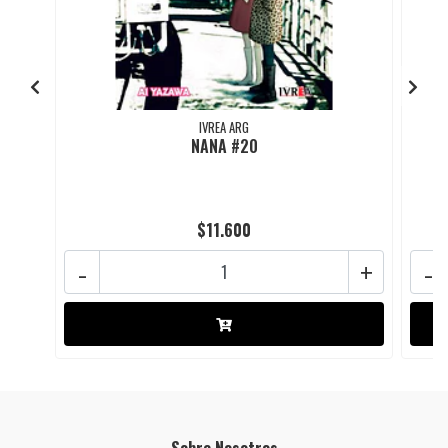
IVREA ARG
NANA #20
$11.600
-
+
-