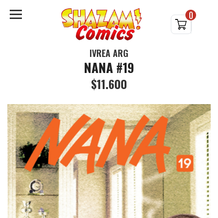
0
IVREA ARG
NANA #19
$11.600