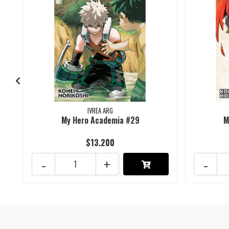
IVREA ARG
My Hero Academia #29
M
$13.200
-
+
-