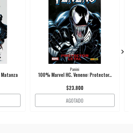
Panini
. Matanza
100% Marvel HC. Veneno: Protector..
C
$23.800
AGOTADO