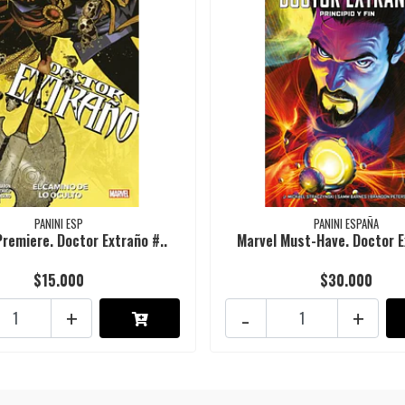
PANINI ESP
PANINI ESPAÑA
Premiere. Doctor Extraño #..
Marvel Must-Have. Doctor E
$15.000
$30.000
+
-
+