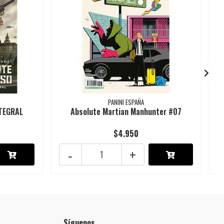
PANINI ESPAÑA
NTEGRAL
Absolute Martian Manhunter #07
$4.950
-
+
Síguenos