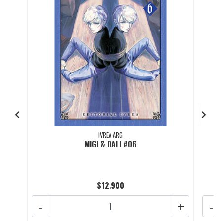
IVREA ARG
MIGI & DALI #06
$12.900
-
+
-