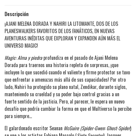
Descripción
¡AJANI MELENA DORADA Y NAHIRI LA LITOMANTE, DOS DE LOS
PLANESWALKERS FAVORITOS DE LOS FANÁTICOS, EN NUEVAS
AVENTURAS INÉDITAS QUE EXPLORAN Y EXPANDEN AÚN MÁS EL
UNIVERSO MAGIC!
Magic: Alma y piedra
profundiza en el pasado de Ajani Melena
Dorada para traernos una historia repleta de sorpresas, ¡que
incluyen lo que sucedió cuando el valiente y firme protector se tuvo
que enfrentar a amenazas más allá de sus capacidades! Por otro
lado, Nahiri ha protegido su plano natal, Zendikar, durante siglos,
manteniendo su crueldad y su poder bajo control gracias a un
fuerte sentido de la justicia. Pero, al parecer, le espera un nuevo
desafío que podría cambiar la forma en que el Multiverso la percibe
para siempre…
El galardonado escritor Seanan
McGuire (Spider-Gwen: Ghost-Spider
)
se une a los artistas Fabiana Mascolo (
Siete Secretos
), Jacques