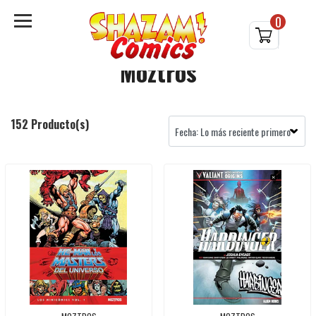
0
Moztros
152 Producto(s)