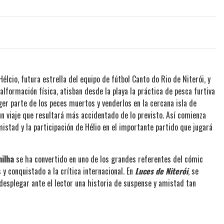
Hélcio, futura estrella del equipo de fútbol Canto do Rio de Niterói, y
formación física, atisban desde la playa la práctica de pesca furtiva
ger parte de los peces muertos y venderlos en la cercana isla de
 viaje que resultará más accidentado de lo previsto. Así comienza
istad y la participación de Hélio en el importante partido que jugará
nilha
se ha convertido en uno de los grandes referentes del cómic
y conquistado a la crítica internacional. En
Luces de Niterói
, se
a desplegar ante el lector una historia de suspense y amistad tan