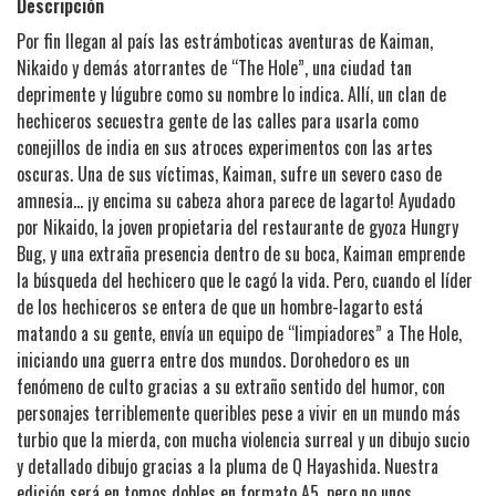
Descripción
Por fin llegan al país las estrámboticas aventuras de Kaiman,
Nikaido y demás atorrantes de “The Hole”, una ciudad tan
deprimente y lúgubre como su nombre lo indica. Allí, un clan de
hechiceros secuestra gente de las calles para usarla como
conejillos de india en sus atroces experimentos con las artes
oscuras. Una de sus víctimas, Kaiman, sufre un severo caso de
amnesia… ¡y encima su cabeza ahora parece de lagarto! Ayudado
por Nikaido, la joven propietaria del restaurante de gyoza Hungry
Bug, y una extraña presencia dentro de su boca, Kaiman emprende
la búsqueda del hechicero que le cagó la vida. Pero, cuando el líder
de los hechiceros se entera de que un hombre-lagarto está
matando a su gente, envía un equipo de “limpiadores” a The Hole,
iniciando una guerra entre dos mundos. Dorohedoro es un
fenómeno de culto gracias a su extraño sentido del humor, con
personajes terriblemente queribles pese a vivir en un mundo más
turbio que la mierda, con mucha violencia surreal y un dibujo sucio
y detallado dibujo gracias a la pluma de Q Hayashida. Nuestra
edición será en tomos dobles en formato A5, pero no unos