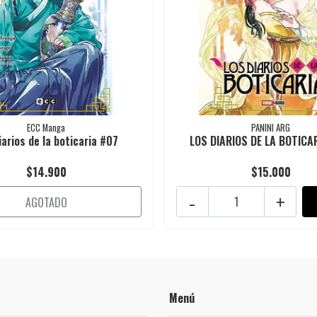
ECC Manga
PANINI ARG
iarios de la boticaria #07
LOS DIARIOS DE LA BOTICA
$14.900
$15.000
-
+
AGOTADO
Menú