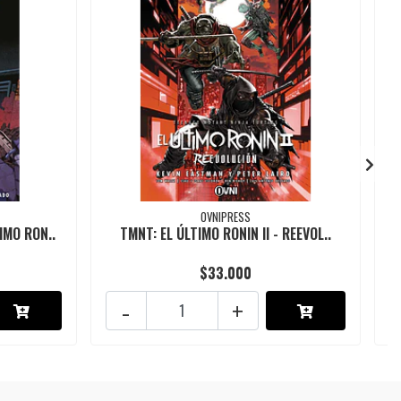
OVNIPRESS
IMO RON..
TMNT: EL ÚLTIMO RONIN II - REEVOL..
$33.000
-
+