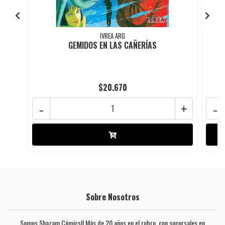
IVREA ARG
GEMIDOS EN LAS CAÑERÍAS
$20.670
-
+
-
Sobre Nosotros
Somos Shazam Cómics!! Más de 20 años en el rubro, con sucursales en