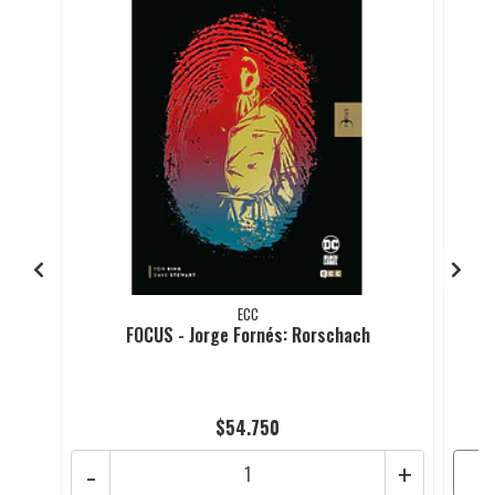
ECC
FOCUS - Jorge Fornés: Rorschach
$54.750
-
+