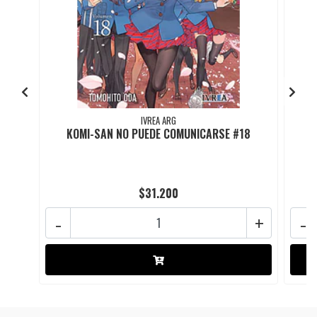
IVREA ARG
KOMI-SAN NO PUEDE COMUNICARSE #18
K
$31.200
-
+
-