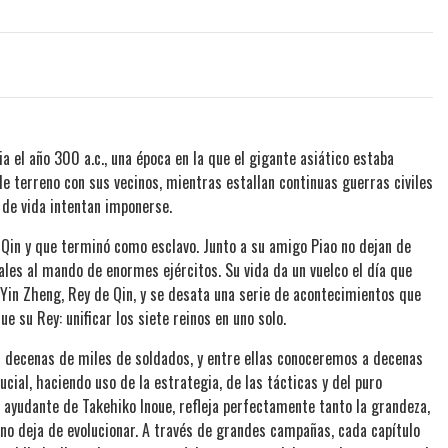
ia el año 300 a.c., una época en la que el gigante asiático estaba
de terreno con sus vecinos, mientras estallan continuas guerras civiles
 de vida intentan imponerse.
e Qin y que terminó como esclavo. Junto a su amigo Piao no dejan de
les al mando de enormes ejércitos. Su vida da un vuelco el día que
a Yin Zheng, Rey de Qin, y se desata una serie de acontecimientos que
que su Rey: unificar los siete reinos en uno solo.
n decenas de miles de soldados, y entre ellas conoceremos a decenas
cial, haciendo uso de la estrategia, de las tácticas y del puro
o ayudante de Takehiko Inoue, refleja perfectamente tanto la grandeza,
y no deja de evolucionar. A través de grandes campañas, cada capítulo