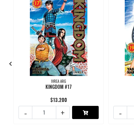
IVREA ARG
KINGDOM #17
$13.200
-
+
-