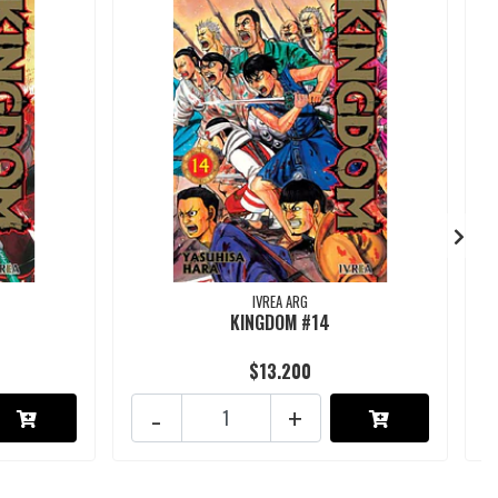
IVREA ARG
KINGDOM #14
$13.200
-
+