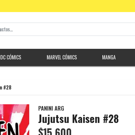
DC CÓMICS
MARVEL CÓMICS
MANGA
en #28
PANINI ARG
Jujutsu Kaisen #28
$15.600