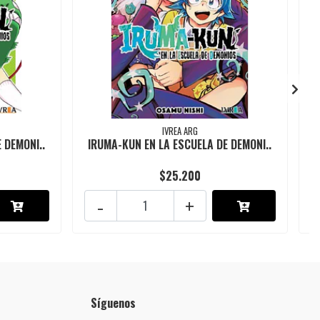
IVREA ARG
 DEMONI..
IRUMA-KUN EN LA ESCUELA DE DEMONI..
I
$25.200
-
+
Síguenos