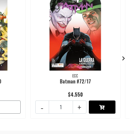
ECC
O
Batman #72/17
$4.550
-
+