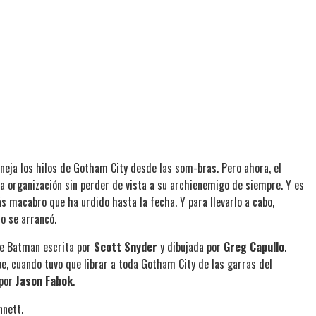
eja los hilos de Gotham City desde las som-bras. Pero ahora, el
a organización sin perder de vista a su archienemigo de siempre. Y es
ás macabro que ha urdido hasta la fecha. Y para llevarlo a cabo,
o se arrancó.
de Batman escrita por
Scott Snyder
y dibujada por
Greg Capullo
.
e, cuando tuvo que librar a toda Gotham City de las garras del
 por
Jason Fabok
.
nnett.