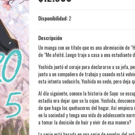
Disponibilidad:
2
Descripción
Un manga con un título que es una abreviación de “Hig
de “Me afeité. Luego traje a casa a una estudiante d
Yoshida juntó el coraje para declararse a su jefa, p
junto a un compañero de trabajo y cuando está volv
esta intenta seducirlo, Yoshida no cede, pero deja 
Al día siguiente, conoce la historia de Sayu: se esc
estadía era dejar que se la cojan. Yoshida, desconce
de que haga los quehaceres del hogar. Así empieza u
en la sociedad y tenga una vida de adolescente nor
a tomar la decisión de huir y vivir de esa manera?
La serie está basada en una serie de novelas del au