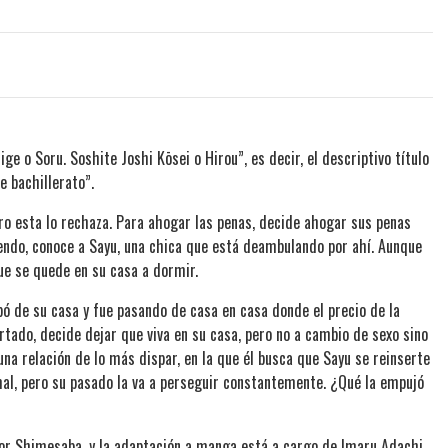
e o Soru. Soshite Joshi Kōsei o Hirou”, es decir, el descriptivo título
e bachillerato”.
ero esta lo rechaza. Para ahogar las penas, decide ahogar sus penas
iendo, conoce a Sayu, una chica que está deambulando por ahí. Aunque
que se quede en su casa a dormir.
apó de su casa y fue pasando de casa en casa donde el precio de la
rtado, decide dejar que viva en su casa, pero no a cambio de sexo sino
na relación de lo más dispar, en la que él busca que Sayu se reinserte
mal, pero su pasado la va a perseguir constantemente. ¿Qué la empujó
tor Shimesaba, y la adaptación a manga está a cargo de Imaru Adachi.