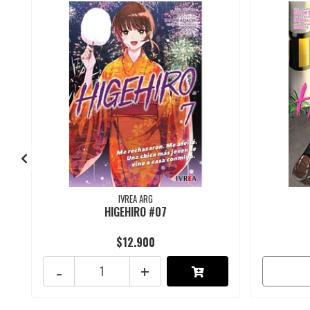
IVREA ARG
HIGEHIRO #07
$12.900
-
+