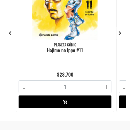
PLANETA CÓMIC
Hajime no Ippo #11
$28.700
-
+
-