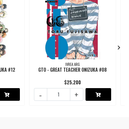
IVREA ARG
UKA #12
GTO - GREAT TEACHER ONIZUKA #08
$25.200
-
+