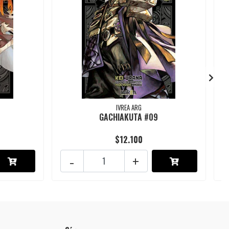
IVREA ARG
GACHIAKUTA #09
$12.100
-
+