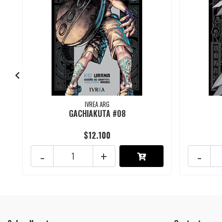
IVREA ARG
GACHIAKUTA #08
$12.100
-
+
-