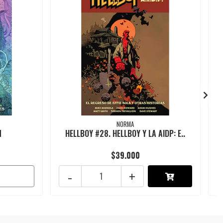
NORMA
N
HELLBOY #28. HELLBOY Y LA AIDP: E..
$39.000
-
+