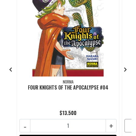
NORMA
FOUR KNIGHTS OF THE APOCALYPSE #04
F
$13.500
-
+