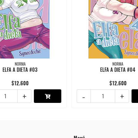
NORMA
NORMA
ELFA A DIETA #03
ELFA A DIETA #04
$12.600
$12.600
+
-
+