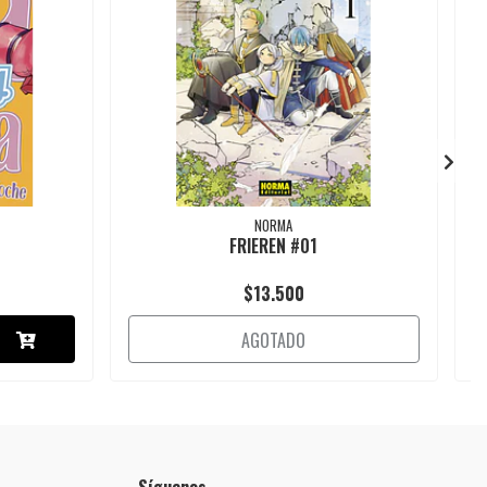
NORMA
FRIEREN #01
K
$13.500
AGOTADO