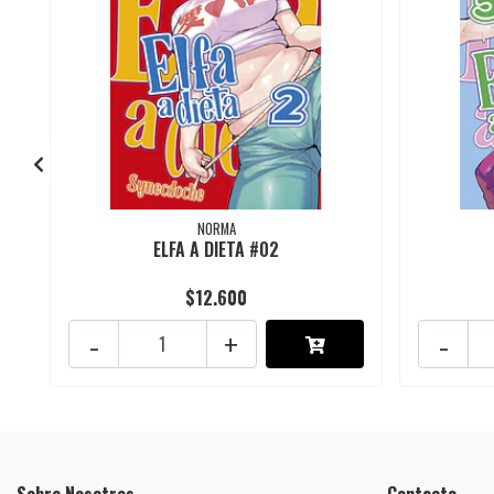
NORMA
ELFA A DIETA #02
$12.600
-
+
-