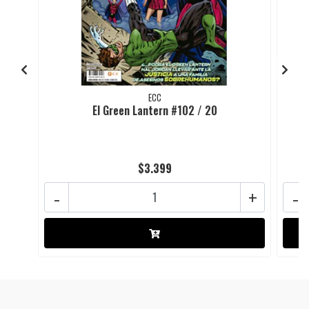
ECC
El Green Lantern #102 / 20
$3.399
-
+
-