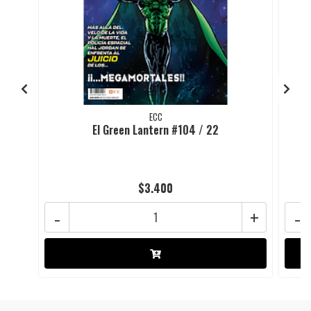
ECC
El Green Lantern #104 / 22
$3.400
-
+
-