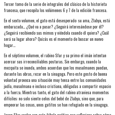
Tercer tomo de la serie de integrales del clásico de la historieta
francesa, que recopila los volúmenes 6 y 7 de la edición francesa.
En el sexto volumen, el gato está desesperado: su ama, Zlabya, está
embarazada… ¿Qué va a pasar? ¿Seguirá interesándose por él?
¿Seguirá recibiendo sus mimos y viéndola cuando él quiera? ¿Cuál
será su lugar ahora? Quizás es el momento de buscar un nuevo
hogar…
En el séptimo volumen, el rabino Sfar y su primo el imán intentan
acercar sus irreconciliables posturas. Sin embargo, cuando la
mezquita se inunda, ambos acuerdan que los musulmanes puedan,
durante las obras, rezar en la sinagoga. Pero este gesto de buena
voluntad provoca una situación muy tensa entre las comunidades
judía, musulmana e incluso cristiana, obligadas a compartir espacio
a la fuerza. Mientras tanto, el gato del rabino atraviesa momentos
difíciles: no solo siente celos del bebé de Zlabya, sino que, para
empeorar las cosas, unos gatitos se han refugiado en la sinagoga.
Joann Sfar vuelve con esta fábula poética que reflexiona sobre cómo