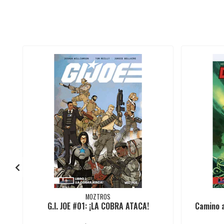
MOZTROS
G.I. JOE #01: ¡LA COBRA ATACA!
Camino a