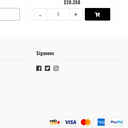
$28.350
-
+
Síguenos