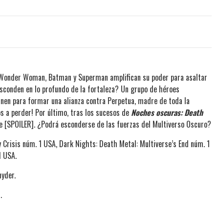
! Wonder Woman, Batman y Superman amplifican su poder para asaltar
 esconden en lo profundo de la fortaleza? Un grupo de héroes
unen para formar una alianza contra Perpetua, madre de toda la
os a perder! Por último, tras los sucesos de
Noches oscuras: Death
e [SPOILER]. ¿Podrá esconderse de las fuerzas del Multiverso Oscuro?
 Crisis núm. 1 USA, Dark Nights: Death Metal: Multiverse’s End núm. 1
1 USA.
nyder.
.