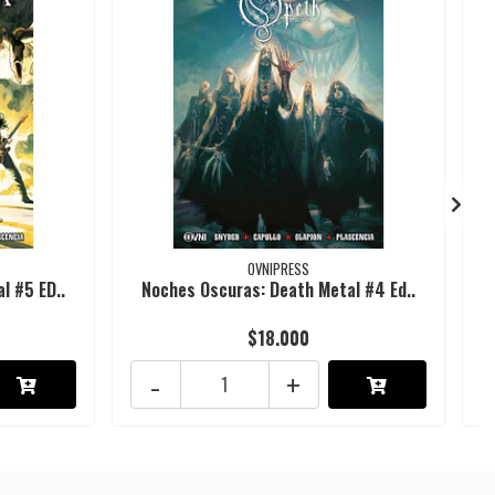
OVNIPRESS
l #5 ED..
Noches Oscuras: Death Metal #4 Ed..
$18.000
-
+