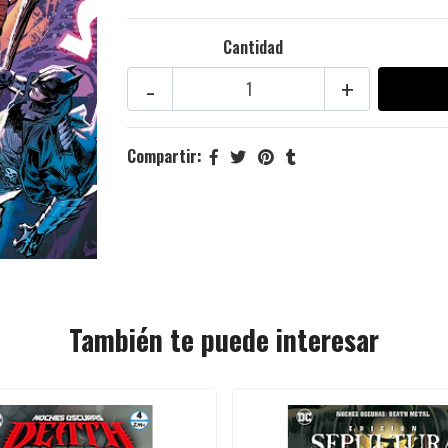
Cantidad
-
+
Compartir:
También te puede interesar