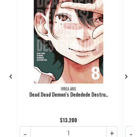
IVREA ARG
Dead Dead Demon’s Dededede Destru..
$13.200
-
+
-