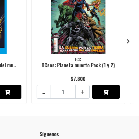
ECC
del mu..
DCsos: Planeta muerto Pack (1 y 2)
$7.800
-
+
Síguenos